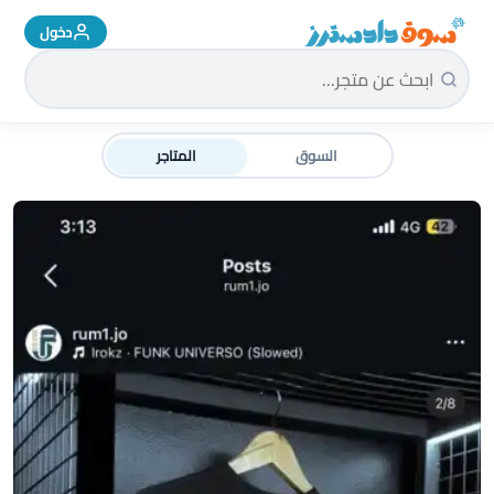
دخول
سوق دادسترز الرئيسية
السوق
المتاجر