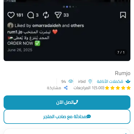
1 / 7
Rumjo
مُكملات الأناقة
irbid
94
(5.00)
1 المراجعات
مشاركة
اتصل الآن
محادثة مع صاحب المتجر