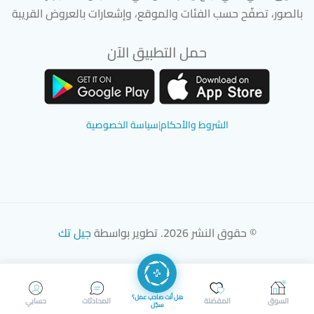
بالصور، تصفّح حسب الفئات والموقع، وإشعارات بالعروض القريبة
حمل التطبيق الآن
تحميل تطبيق سوق دادسترز من App Store
تحميل تطبيق سوق دادسترز من 
الشروط والأحكام
|
سياسة الخصوصية
© حقوق النشر 2026. تطوير بواسطة
جيل تك
هل أنت صاحب عمل؟
السوق
المفضلة
المحادثات
حسابي
سجّل