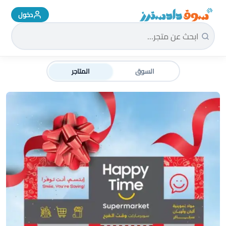
دخول
سوق دادسترز الرئيسية
السوق
المتاجر