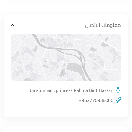
معلومات الاتصال
Um-Sumaq , princess Rahma Bint Hassan
اضغط لتحميل الموقع
+962776938000