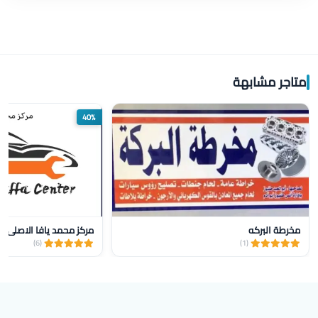
متاجر مشابهة
40%
مخرطة البركه
مركز محمد يافا الاصلي ل
(6)
(1)