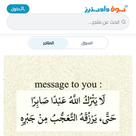
دخول
سوق دادسترز الرئيسية
السوق
المتاجر