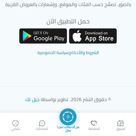
بالصور، تصفّح حسب الفئات والموقع، وإشعارات بالعروض القريبة
حمل التطبيق الآن
تحميل تطبيق سوق دادسترز من App Store
تحميل تطبيق سوق دادسترز من 
الشروط والأحكام
|
سياسة الخصوصية
© حقوق النشر 2026. تطوير بواسطة
جيل تك
هل أنت صاحب عمل؟
السوق
المفضلة
المحادثات
حسابي
سجّل