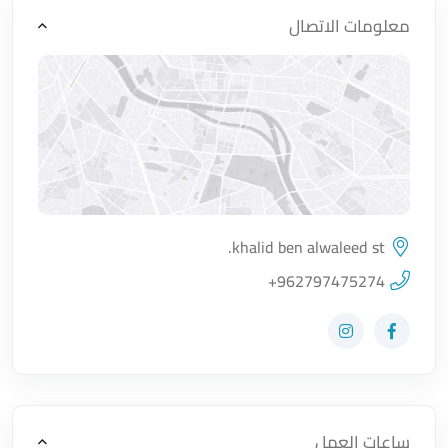
معلومات الاتصال
khalid ben alwaleed st.
اضغط لتحميل الموقع
+962797475274
زيارة حساب المتجر على Facebook-f
زيارة حساب المتجر على Instagram
ساعات العمل