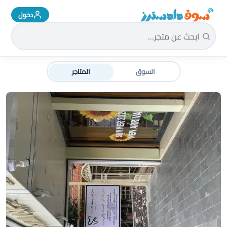
دخول
سوق دادسترز الرئيسية
السوق
المتاجر