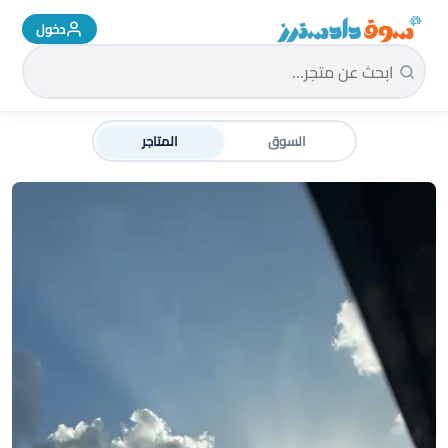
دخول
سوق دادسترز الرئيسية
السوق
المتاجر