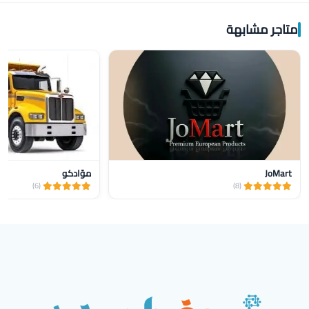
متاجر مشابهة
JoMart
موّادكو
(6)
(8)