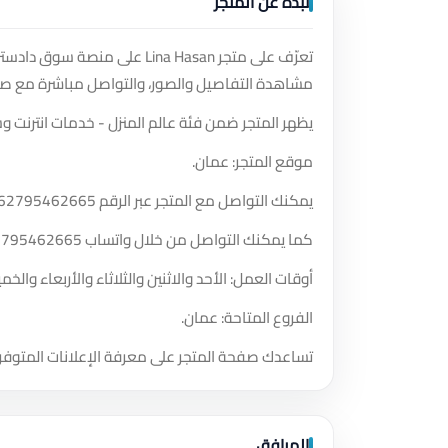
نبذة عن المتجر
تعرّف على متجر Lina Hasan عل
مشاهدة التفاصيل والصور، والتواصل مباشرة مع صا
يظهر المتجر ضمن فئة عالم المنزل - خدمات انترنت وس
موقع المتجر: عمان.
يمكنك التواصل مع المتجر عبر الرقم
62795462665
كما يمكنك التواصل من خلال واتساب
2795462665
أوقات العمل: الأحد والاثنين والثلاثاء والأربعاء والخميس من الساعة 4:48 مساءً
الفروع المتاحة: عمان.
تساعدك صفحة المتجر على معرفة الإعلانات المتوفر
المرافق