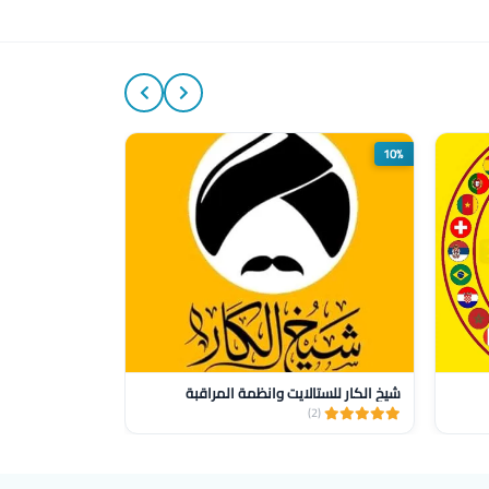
50%
10%
شيخ الكار للستالايت وانظمة المراقبة
خدمات أمنية
(1)
(2)