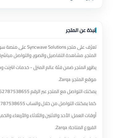
نبذة عن المتجر
تعرّف على متجر ions
المتجر، مشاهدة التفاصيل والصور، والتواصل مباشرة
يظهر المتجر ضمن فئة عالم المنزل - خدمات انترنت وس
موقع المتجر: Zarqa.
يمكنك التواصل مع المتجر عبر الرقم
62787538655
كما يمكنك التواصل من خلال واتساب
2787538655
أوقات العمل: الأحد والاثنين والثلاثاء والأربعاء والخميس والسبت من الساعة 
الفروع المتاحة: Zarqa.