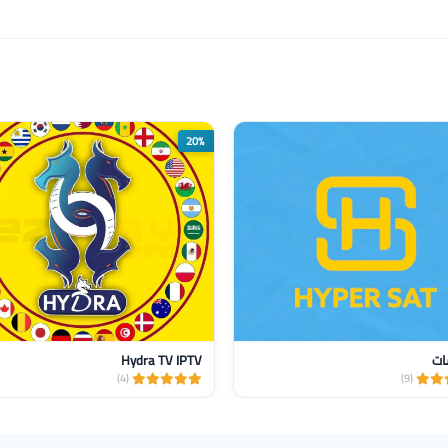
20%
ات
Hydra TV IPTV
(4)
(9)