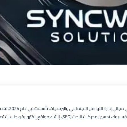
شركة SyncWave Solutions هي شركة متخصصة في مجالي إدارة التواصل الاجتماعي والبرمجيات، تأسست ف
الشركة خدمات متميزة تشمل إدارة وتمويل صفحات فيسبوك، تحسين محركات البحث (SEO)، إنشاء مواقع إلكترونية و جل