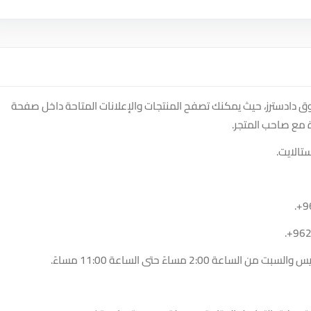
Syncwave Solut على منصة سوق دادسترز، حيث يمكنك تصفح المنتجات والإعلانات المتاحة داخل صفحة
 مع صاحب المتجر.
تالايت.
.
+9
.
+96
2:00 مساءً حتى الساعة 11:00 مساءً.