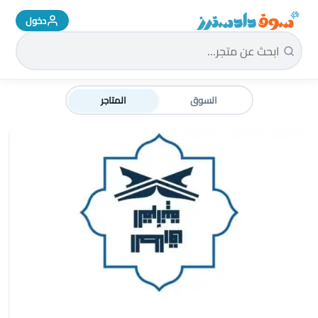
دخول
سوق دادسترز الرئيسية
السوق
المتاجر