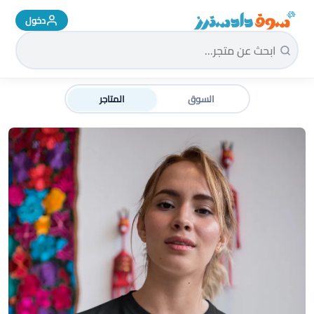
دخول
سوق دادسترز الرئيسية
السوق
المتاجر