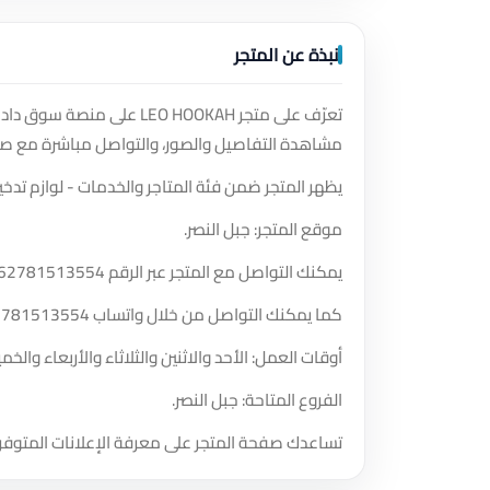
نبذة عن المتجر
تعرّف على متجر LEO HOOKAH
مشاهدة التفاصيل والصور، والتواصل مباشرة مع صا
يظهر المتجر ضمن فئة المتاجر والخدمات - لوازم تدخين
موقع المتجر: جبل النصر.
يمكنك التواصل مع المتجر عبر الرقم
62781513554
كما يمكنك التواصل من خلال واتساب
2781513554
أوقات العمل: الأحد والاثنين والثلاثاء والأربعاء و
الفروع المتاحة: جبل النصر.
تساعدك صفحة المتجر على معرفة الإعلانات المتوفر