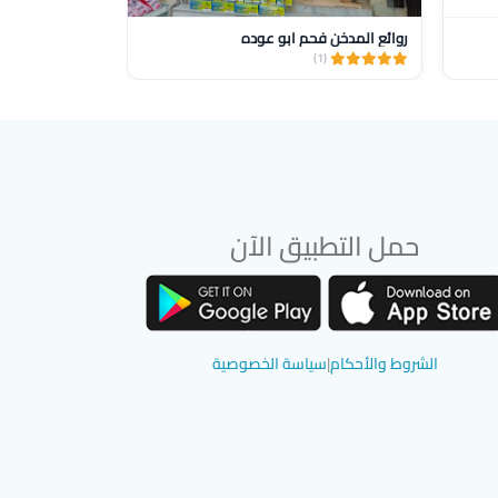
روائع المدخن فحم ابو عوده
et for smoking
(1)
(1)
حمل التطبيق الآن
تحميل تطبيق سوق دادسترز من App Store
تحميل تطبيق سوق دادسترز من Google Play
الشروط والأحكام
|
سياسة الخصوصية