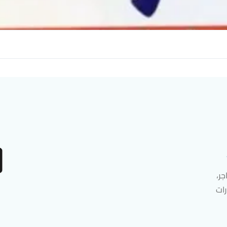
ر،
رات