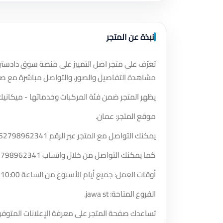
نبذة عن المتجر
تعرّف على متجر اصل التمييز على منصة سوق دادسترز
مشاهدة التفاصيل والصور، والتواصل مباشرة مع صا
يظهر المتجر ضمن فئة المركبات وخدماتها - ميكانيك
موقع المتجر: عمان.
يمكنك التواصل مع المتجر عبر الرقم
62798962341
كما يمكنك التواصل من خلال واتساب
2798962341
أوقات العمل: جميع أيام الأسبوع من الساعة 10:00 صباحًا حتى الساعة 8:00 مساءً.
الفروع المتاحة: jawa st.
تساعدك صفحة المتجر على معرفة الإعلانات المتوفر