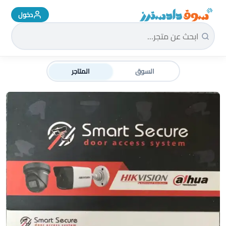
دخول
سوق دادسترز الرئيسية
السوق
المتاجر