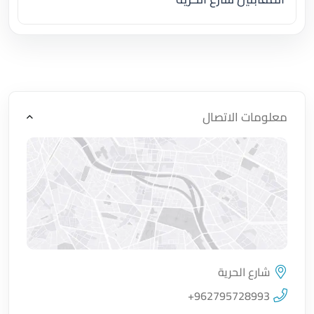
اضغط لتحميل الموقع
معلومات الاتصال
شارع الحرية
اضغط لتحميل الموقع
+962795728993