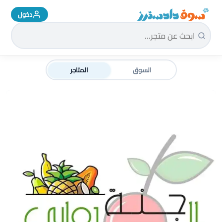
دخول
سوق دادسترز الرئيسية
السوق
المتاجر