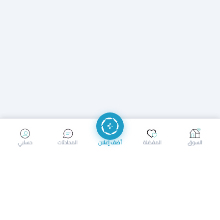
إرسال رسالة
إجراء مكالمة
السوق
المفضلة
أضف إعلان
المحادثات
حسابي