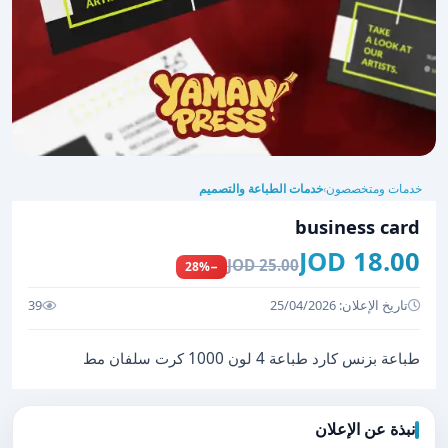
خدمات ومتخصصون
خدمات الطباعة والتصميم
›
business card
18.00 JOD
25.00 JOD
−28%
تاريخ الإعلان: 25/04/2026
39
طباعة بزنس كارد طباعة 4 لون 1000 كرت سلفان مط
نبذة عن الإعلان