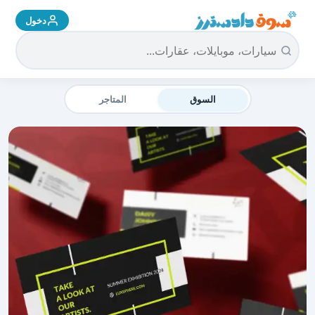
دخول
سوق دادسترز الرئيسية
السوق
المتاجر