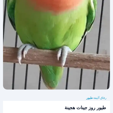
رفاق أليفة
طيور
›
طيور روز جينات هجينة