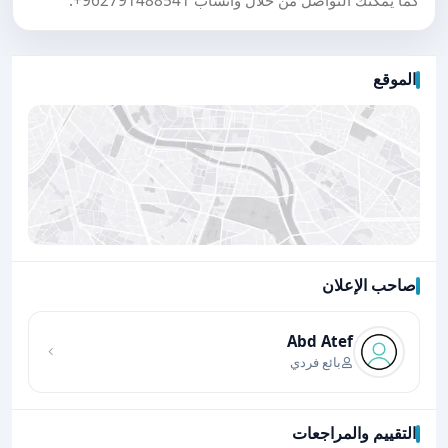
كما يمكنك التواصل من خلال واتساب
+962791488541
.
الموقع
صاحب الإعلان
اضغط لتحميل الموقع
Abd Atef
بائع فردي
التقييم والمراجعات