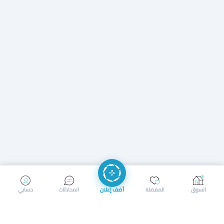
إرسال رسالة
إجراء مكالمة
السوق
المفضلة
أضف إعلان
المحادثات
حسابي