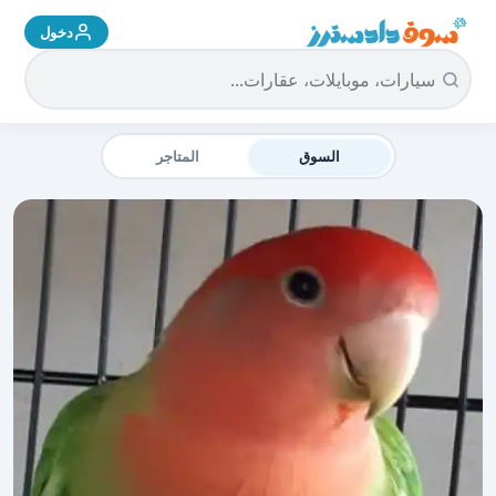
دخول
سوق دادسترز الرئيسية
السوق
المتاجر