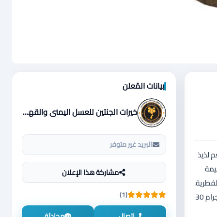
بيانات المُعلن
خيرات الجنتين للعسل اليمني والقهوة اليمنية
البريد غير متوفر
 لذيذ
يمة
مشاركة هذا الإعلان
لفطرية.
(1)
🛑يساعد على الوقاية من الأمراض . 🛑 مناسب للأطفال فوق عمر السنتين . 🛑 مكمل غذائي ومناسب للأطباق الغذائية . السعر 60 دينار 1000جرام 30
اتصال
محادثة