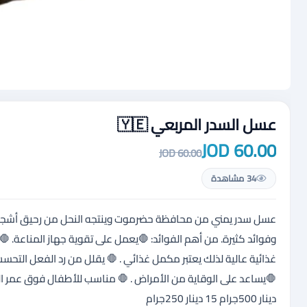
عسل السدر المربعي 🇾🇪
60.00 JOD
60.00 JOD
34 مشاهدة
عسل سدر يمني من محافظة حضرموت وينتجه النحل من رحيق أشجار ال
وفوائد كثيرة. من أهم الفوائد: 🛑يعمل على تقوية جهاز المناعة. 🛑
غذائية عالية لذلك يعتبر مكمل غذائي . 🛑 يقلل من رد الفعل التحس
دينار 500جرام 15 دينار 250جرام