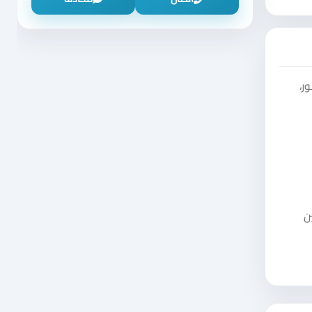
ور،
ن