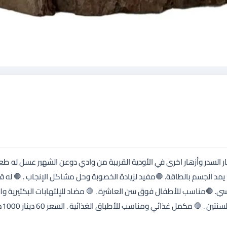
سدر وأزهار اخرى في الأودية القريبة من وادي دوعن الشهير عسل له طعم
 يمد الجسم بالطاقة. 🛑مفيد لزيادة الخصوبة وحل مشاكل الإنجاب . 🛑 له ق
سي. 🛑مناسب للأطفال فوق سن العاشرة . 🛑 مضاد للإلتهابات البكتيرية وا