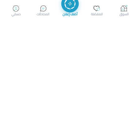
إرسال رسالة
إجراء مكالمة
السوق
المفضلة
أضف إعلان
المحادثات
حسابي
سوق محلي ذكي لبيع وشراء كل شيء. تسجيل المتاجر، إعلانات
بالصور، تصفّح حسب الفئات والموقع، وإشعارات بالعروض القريبة
حمل التطبيق الآن
تحميل تطبيق سوق دادسترز من App Store
تحميل تطبيق سوق دادسترز من 
الشروط والأحكام
|
سياسة الخصوصية