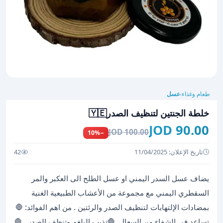
طعام وغذاء
عسل
›
خلطة الجنتين لتنظيف الصدر🇾🇪
90.00 JOD
100.00 JOD
−10%
تاريخ الإعلان: 11/04/2025
42
يضاف عسل السدر اليمني او عسل الطلح الى العكبر والمر
السقطري اليمني مع مجموعة من الأعشاب الطبيعية الغنية
بمضادات الإلتهابات لتنظيف الصدر والرئتين . من اهم الفوائد: 🛑
تساعد في الشفاء من السعال. 🛑تذيب البلغم وتنظف الصدر . 🛑