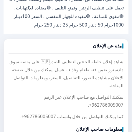
تعمل على تنظيف الرئتين وتمنع التليف . 🛑مضادة للإلتهابات .
🛑مقوي للمناعة . 🛑مفيده للجهاز التنفسي . السعر 100دينار
1000جرام 50 دينار 500 جرام 25 دينار 250 جرام
نبذة عن الإعلان
شاهد إعلان خلطة الجنتين لتنظيف الصدر🇾🇪 على منصة سوق
دادسترز ضمن فئة طعام وغذاء - عسل. يمكنك من خلال صفحة
الإعلان مشاهدة الصور، التفاصيل، السعر، ومعلومات التواصل
المتاحة.
يمكنك التواصل مع صاحب الإعلان عبر الرقم
.
+962786005007
كما يمكنك التواصل من خلال واتساب
+962786005007
.
معلومات صاحب الإعلان