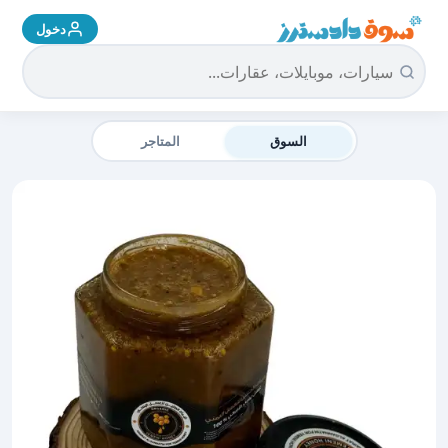
دخول
سوق دادسترز الرئيسية
السوق
المتاجر