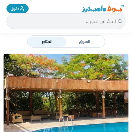
دخول
سوق دادسترز الرئيسية
السوق
المتاجر