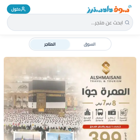
دخول
سوق دادسترز الرئيسية
السوق
المتاجر