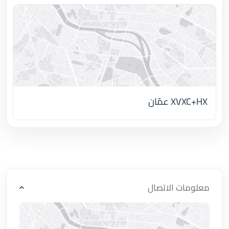
XVXC+HX عمّان
اضغط لتحميل الموقع
معلومات الاتصال