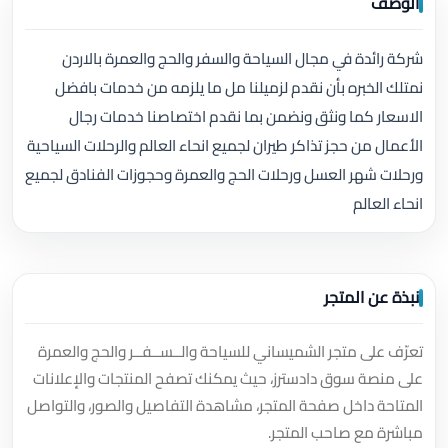
الوصف
شركة رائدة في مجال السياحة والسفر والحج والعمرة بالاردن
نمتلك الخبره بأن نقدم لزميلنا مل ما يلزمه من خدمات بافضل
الاسعار كما ونثق ونضمن بما نقدم اختصاصنا خدمات رجال
الأعمال من حجز تذاكر طيران لجميع انحاء العالم والرحلات السياحية
ورحلات شهر العسل ورحلات الحج والعمرة وحجوزات الفنادق لجميع
انحاء العالم
نبذة عن المتجر
تعرّف على متجر الشميساني للسياحة والــســفــر والحج والعمرة
على منصة سوق دادسترز، حيث يمكنك تصفح المنتجات والإعلانات
المتاحة داخل صفحة المتجر، مشاهدة التفاصيل والصور، والتواصل
مباشرة مع صاحب المتجر.