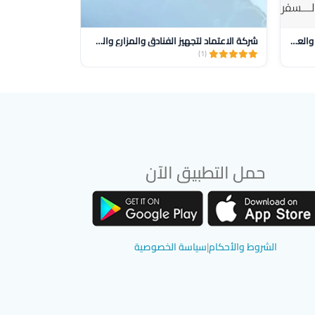
الشميساني للسياحة والــســفــر والحج والعمرة
شركة الاعتماد لتجهيز الفنادق والمزارع والمستشفيات
مونتريال للسياح
(3)
(1)
حمل التطبيق الآن
تحميل تطبيق سوق دادسترز من App Store
تحميل تطبيق سوق دادسترز من Google Play
الشروط والأحكام
|
سياسة الخصوصية