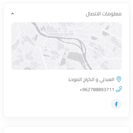
معلومات الاتصال
العبدلي و الكراج الموحد
اضغط لتحميل الموقع
+962788893711
زيارة حساب المتجر على Facebook-f