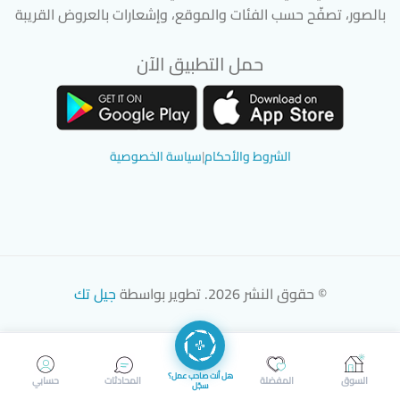
بالصور، تصفّح حسب الفئات والموقع، وإشعارات بالعروض القريبة
حمل التطبيق الآن
تحميل تطبيق سوق دادسترز من App Store
تحميل تطبيق سوق دادسترز من 
الشروط والأحكام
|
سياسة الخصوصية
© حقوق النشر 2026. تطوير بواسطة
جيل تك
هل أنت صاحب عمل؟
السوق
المفضلة
المحادثات
حسابي
سجّل