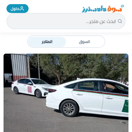
دخول
سوق دادسترز الرئيسية
السوق
المتاجر