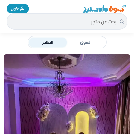
دخول
سوق دادسترز الرئيسية
السوق
المتاجر