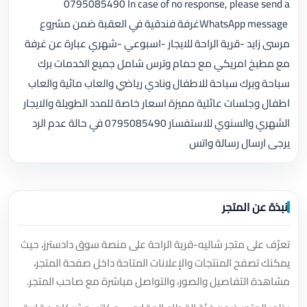
0795085490 In case of no response, please send a
WhatsApp message ‎غرفة فندقية في العقبة ضمن مشروع
مرسى زايد -قرية الراحة ‎للايجار -اسبوعي -شهري ‎عبارة عن غرفة
مع مطبخ امريكي مع حمام وترس ‎شامل جميع الخدمات برك
سباحة وبرك سباحة للاطفال ونادي رياضي والعاب مائية والعاب
اطفال وجلسات عائلية مميزة ‎اسعار خاصة للمدد الطويلة والايجار
الشهري والسنوي ‎للاستفسار 0795085490 ‎في حالة عدم الرد
يرجى ارسال رسالة واتس
نبذة عن المتجر
تعرّف على متجر شاليه-قرية الراحة على منصة سوق دادسترز، حيث
يمكنك تصفح المنتجات والإعلانات المتاحة داخل صفحة المتجر،
مشاهدة التفاصيل والصور، والتواصل مباشرة مع صاحب المتجر.