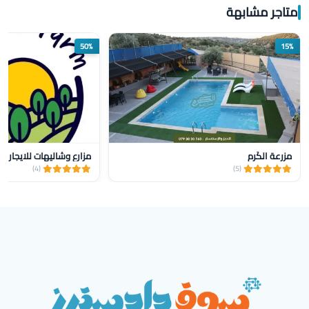
متاجر مشابهة
50%
15%
مزرعة الكَرِم
مزارع وشاليهات للايجار yalla farm
(4)
(5)