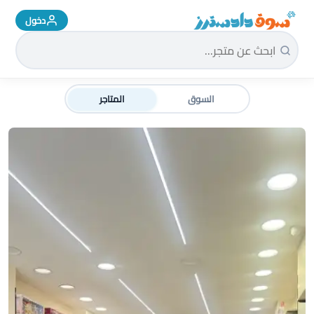
دخول
سوق دادسترز الرئيسية
السوق
المتاجر