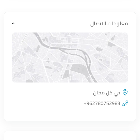
معلومات الاتصال
في كل مكان
اضغط لتحميل الموقع
+962780752983