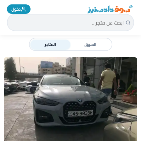
دخول
سوق دادسترز الرئيسية
السوق
المتاجر