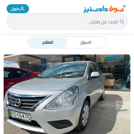
دخول
سوق دادسترز الرئيسية
السوق
المتاجر